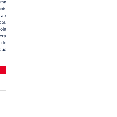
uma
ais
, ao
ol.
loja
erá
 de
que