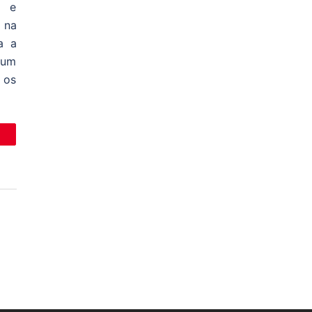
s e
 na
a a
 um
 os