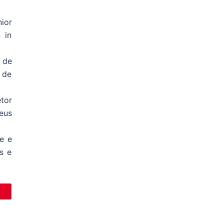
ior
 in
 de
 de
etor
eus
e e
s e