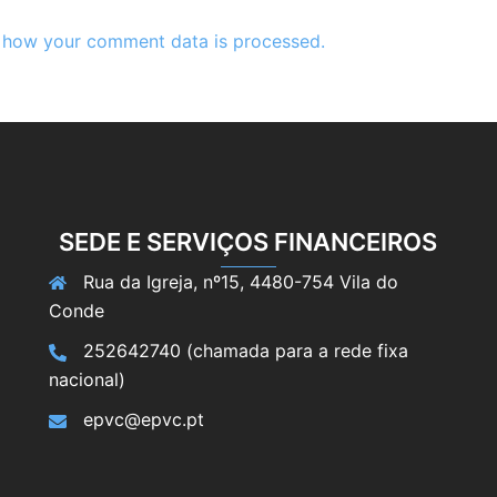
 how your comment data is processed.
SEDE E SERVIÇOS FINANCEIROS
Rua da Igreja, nº15, 4480-754 Vila do
Conde
252642740 (chamada para a rede fixa
nacional)
epvc@epvc.pt