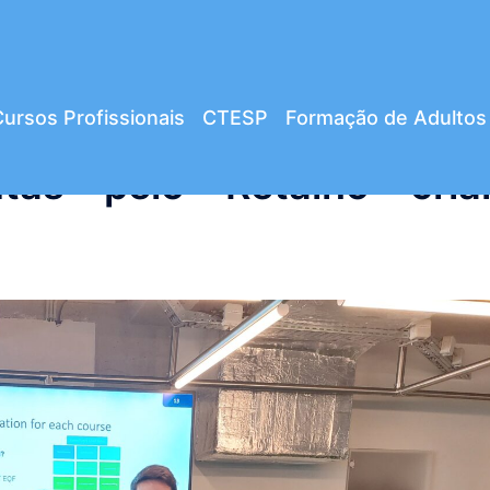
ursos Profissionais
CTESP
Formação de Adultos
as pelo Retalho cri