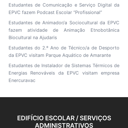
Estudantes de Comunicação e Serviço Digital da
EPVC fazem Podcast Escolar “Profissional”
Estudantes de Animador/a Sociocultural da EPVC
fazem atividade de Animação Etnobotânica
Biocultural na Ajudaris
Estudantes do 2.º Ano de Técnico/a de Desporto
da EPVC visitam Parque Aquático de Amarante
Estudantes de Instalador de Sistemas Térmicos de
Energias Renováveis da EPVC visitam empresa
Enercuravac
EDIFÍCIO ESCOLAR / SERVIÇOS
ADMINISTRATIVOS