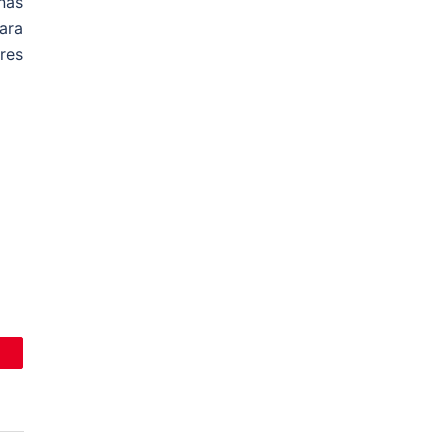
nas
ara
res