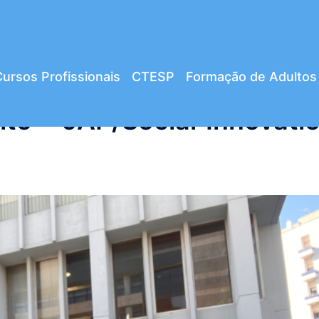
ursos Profissionais
CTESP
Formação de Adultos
ito – JAP/Social Innovati