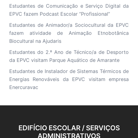
Estudantes de Comunicação e Serviço Digital da
EPVC fazem Podcast Escolar “Profissional”
Estudantes de Animador/a Sociocultural da EPVC
fazem atividade de Animação Etnobotânica
Biocultural na Ajudaris
Estudantes do 2.º Ano de Técnico/a de Desporto
da EPVC visitam Parque Aquático de Amarante
Estudantes de Instalador de Sistemas Térmicos de
Energias Renováveis da EPVC visitam empresa
Enercuravac
EDIFÍCIO ESCOLAR / SERVIÇOS
ADMINISTRATIVOS