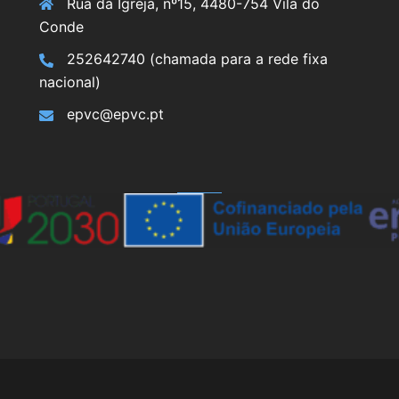
Rua da Igreja, nº15, 4480-754 Vila do
Conde
252642740 (chamada para a rede fixa
nacional)
epvc@epvc.pt