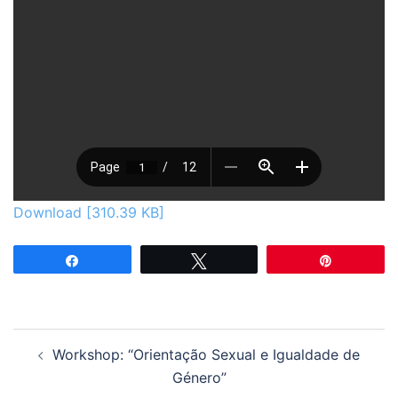
Download [310.39 KB]
Partilhar
Tweetar
Pin
Navegação
Workshop: “Orientação Sexual e Igualdade de
de
Género”
artigos