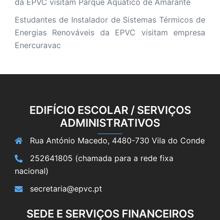
da EPVC visitam Parque Aquático de Amarante
Estudantes de Instalador de Sistemas Térmicos de
Energias Renováveis da EPVC visitam empresa
Enercuravac
EDIFÍCIO ESCOLAR / SERVIÇOS
ADMINISTRATIVOS
Rua António Macedo, 4480-730 Vila do Conde
252641805 (chamada para a rede fixa
nacional)
secretaria@epvc.pt
SEDE E SERVIÇOS FINANCEIROS