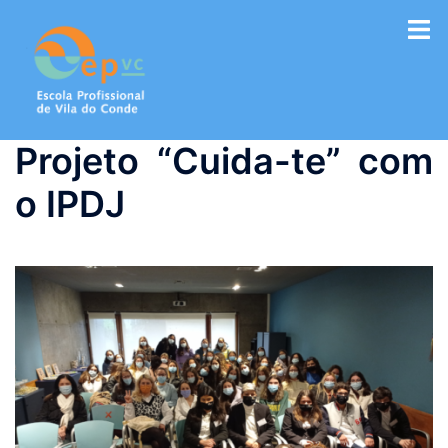
Saltar
para
o
conteúdo
Projeto “Cuida-te” com
o IPDJ