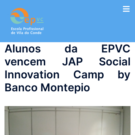
Saltar
para
o
conteúdo
Alunos da EPVC
vencem JAP Social
Innovation Camp by
Banco Montepio