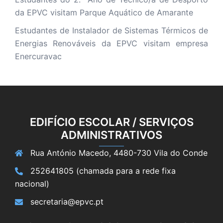
da EPVC visitam Parque Aquático de Amarante
Estudantes de Instalador de Sistemas Térmicos de
Energias Renováveis da EPVC visitam empresa
Enercuravac
EDIFÍCIO ESCOLAR / SERVIÇOS
ADMINISTRATIVOS
Rua António Macedo, 4480-730 Vila do Conde
252641805 (chamada para a rede fixa
nacional)
secretaria@epvc.pt