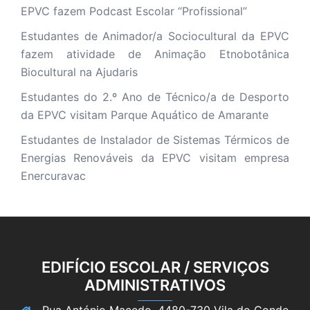
EPVC fazem Podcast Escolar “Profissional”
Estudantes de Animador/a Sociocultural da EPVC
fazem atividade de Animação Etnobotânica
Biocultural na Ajudaris
Estudantes do 2.º Ano de Técnico/a de Desporto
da EPVC visitam Parque Aquático de Amarante
Estudantes de Instalador de Sistemas Térmicos de
Energias Renováveis da EPVC visitam empresa
Enercuravac
EDIFÍCIO ESCOLAR / SERVIÇOS
ADMINISTRATIVOS