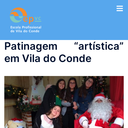
Saltar
para
o
conteúdo
Patinagem “artística”
em Vila do Conde