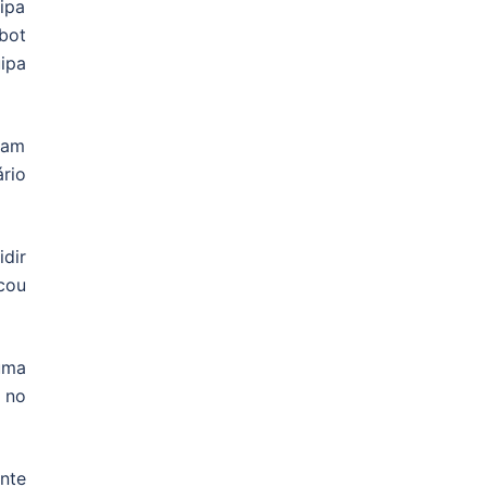
ipa
obot
ipa
ram
rio
dir
cou
uma
u no
nte