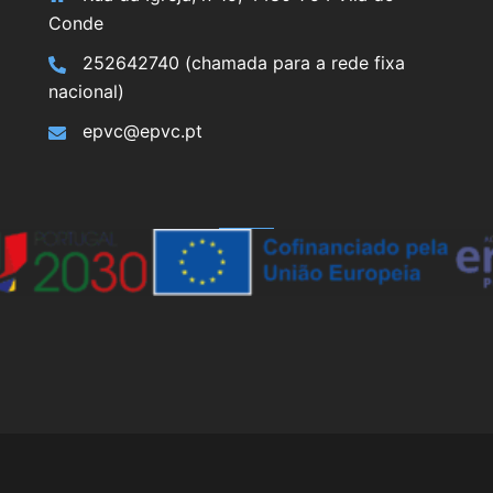
Conde
252642740 (chamada para a rede fixa
nacional)
epvc@epvc.pt