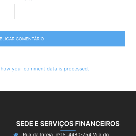
 how your comment data is processed.
SEDE E SERVIÇOS FINANCEIROS
Rua da Igreja, nº15, 4480-754 Vila do