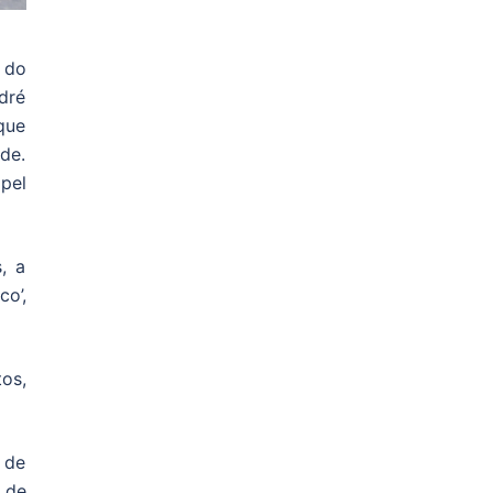
 do
dré
que
de.
pel
, a
o’,
os,
 de
 de