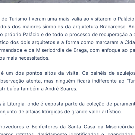
 de Turismo tiveram uma mais-valia ao visitarem o Palácio
dois dos maiores símbolos da arquitetura Bracarense: An
do próprio Palácio e de todo o processo de recuperação a 
ístico dos dois arquitetos e a forma como marcaram a Cida
Irmandade e da Misericórdia de Braga, com enfoque ao pa
os mais necessitados.
é um dos pontos altos da visita. Os painéis de azulejos
servação atenta, mas ninguém ficará indiferente ao ‘Turc
 atribuída também a André Soares.
 à Liturgia, onde é exposta parte da coleção de parament
unto de alfaias litúrgicas de grande valor artístico.
ovedores e Benfeitores da Santa Casa da Misericórdia
meros retratos, devidamente identificados e legendados,