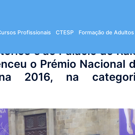
ursos Profissionais
CTESP
Formação de Adultos
tórico e ao Palácio do Rai
enceu o Prémio Nacional 
ana 2016, na categor